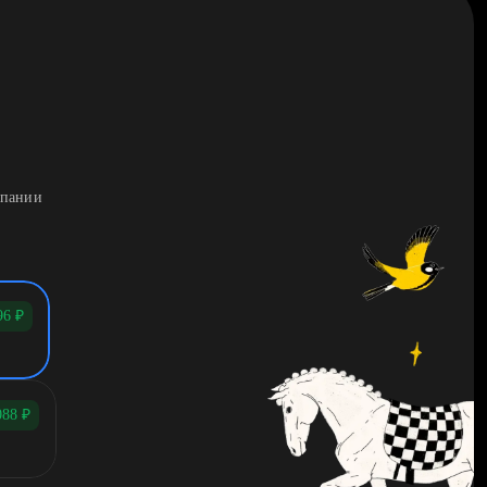
мпании
96
₽
088
₽