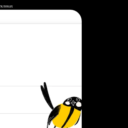
ткликах