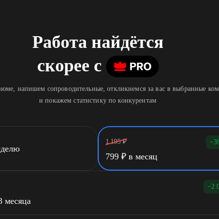
Работа найдётся
скорее
c
юме, напишем сопроводительные, откликнемся за вас в выбранные ко
и покажем статистику по конкурентам
1 195
₽
−3
еделю
799
₽
в месяц
−2 
3 месяца