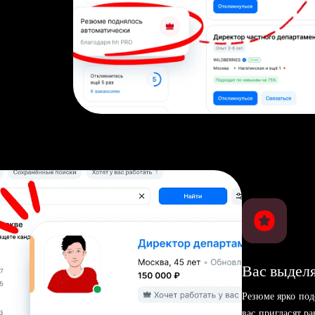
Вас выделя
Резюме ярко под
вас пригласят р