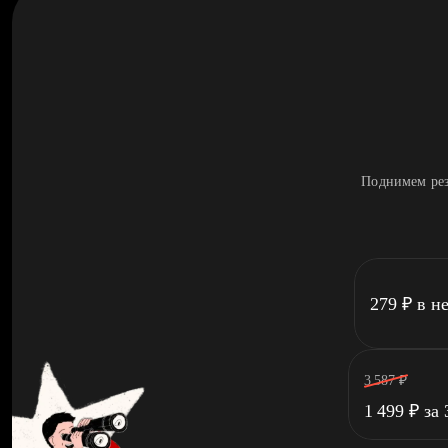
Поднимем рез
279
₽
в н
3 587
₽
1 499
₽
за 